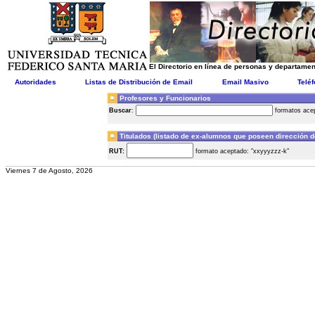
El Directorio en línea de personas y departame
Autoridades
Listas de Distribución de Email
Email Masivo
Telé
Profesores y Funcionarios
Buscar
:
formatos acept
Titulados (listado de ex-alumnos que poseen dirección 
RUT:
formato aceptado: "xxyyyzzz-k"
Viernes 7 de Agosto, 2026