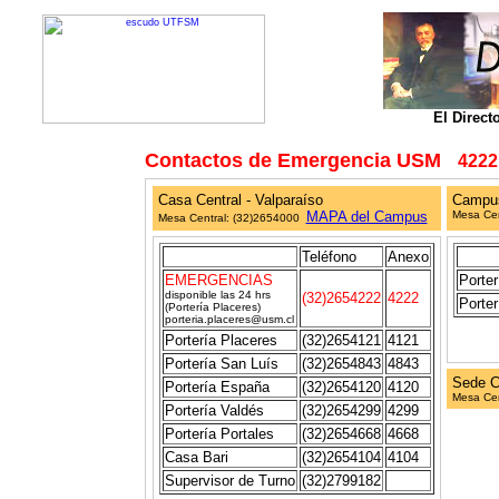
El Direct
Contactos de Emergencia
USM
4222
Casa Central - Valparaíso
Campus
MAPA del Campus
Mesa Cen
Mesa Central: (32)2654000
Teléfono
Anexo
EMERGENCIAS
Porter
disponible las 24 hrs
(32)2654222
4222
Porter
(Portería Placeres)
porteria.placeres@usm.cl
Portería Placeres
(32)2654121
4121
Portería San Luís
(32)2654843
4843
Sede C
Portería España
(32)2654120
4120
Mesa Cen
Portería Valdés
(32)2654299
4299
Portería Portales
(32)2654668
4668
Casa Bari
(32)2654104
4104
Supervisor de Turno
(32)2799182